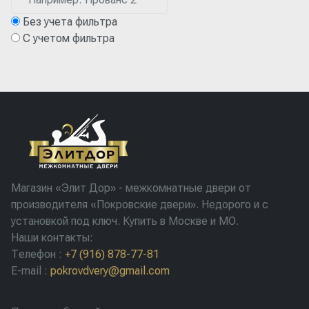
Без учета фильтра
С учетом фильтра
Магазин «Элит Дор» - межкомнатные двери от
производителя «Покровские двери». Недорого и с
установкой под ключ. Купить в Москве и МО.
Наши контакты:
Телефон
:
+7 (916) 878-77-81
E-mail
:
pokrovdvery@gmail.com