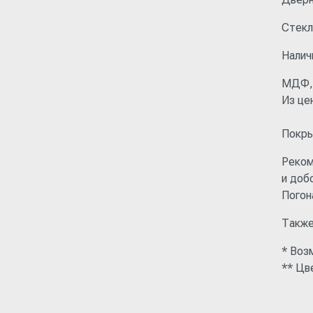
Стекл
Налич
МДФ,
Из це
Покры
Реком
и доб
Погон
Также
* Воз
** Цв