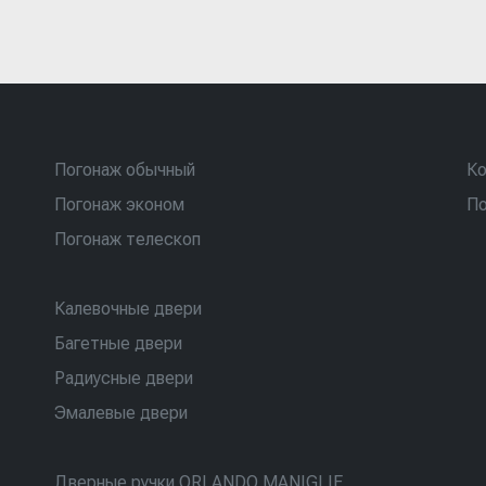
Погонаж обычный
Ко
Погонаж эконом
По
Погонаж телескоп
Калевочные двери
Багетные двери
Радиусные двери
Эмалевые двери
Дверные ручки ORLANDO MANIGLIE