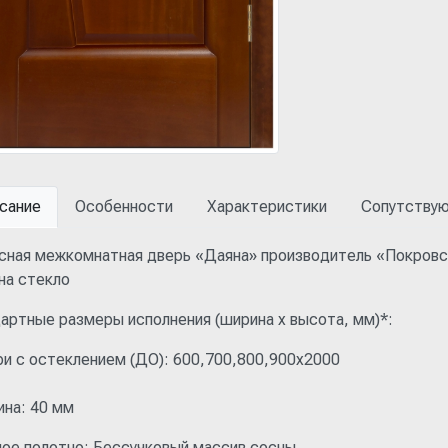
сание
Особенности
Характеристики
Сопутству
сная межкомнатная дверь «Даяна» производитель «Покровск
на стекло
артные размеры исполнения (ширина x высота, мм)*:
ри с остеклением (ДО): 600,700,800,900x2000
на: 40 мм
ое полотно: Бессучковый массив сосны