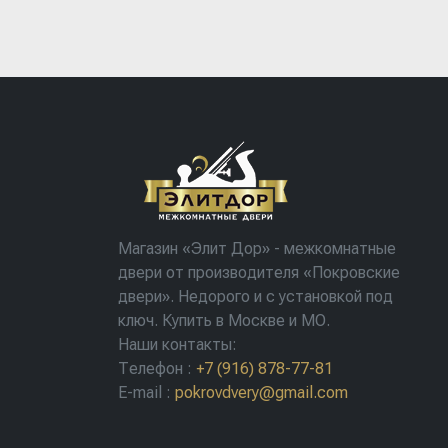
Магазин «Элит Дор» - межкомнатные
двери от производителя «Покровские
двери». Недорого и с установкой под
ключ. Купить в Москве и МО.
Наши контакты:
Телефон
:
+7 (916) 878-77-81
E-mail
:
pokrovdvery@gmail.com