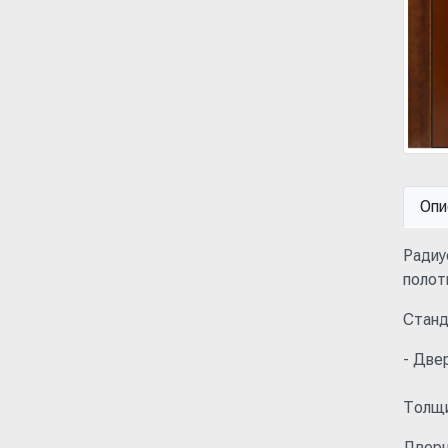
Опи
Радиу
полот
Станд
- Две
Толщи
Дверн