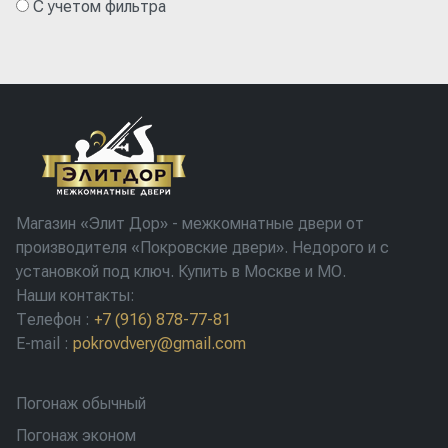
С учетом фильтра
Магазин «Элит Дор» - межкомнатные двери от
производителя «Покровские двери». Недорого и с
установкой под ключ. Купить в Москве и МО.
Наши контакты:
Телефон
:
+7 (916) 878-77-81
E-mail
:
pokrovdvery@gmail.com
Погонаж обычный
Погонаж эконом