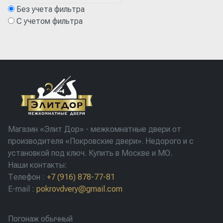
Без учета фильтра
С учетом фильтра
Магазин «Элит Дор» - межкомнатные двери от
производителя «Покровские двери». Недорого и с
установкой под ключ. Купить в Москве и МО.
Наши контакты:
Телефон
:
+7 (916) 878-77-81
E-mail
:
pokrovdvery@gmail.com
Погонаж обычный