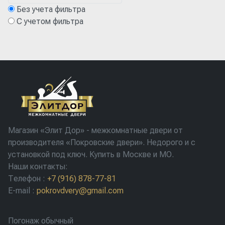
Без учета фильтра
С учетом фильтра
Магазин «Элит Дор» - межкомнатные двери от
производителя «Покровские двери». Недорого и с
установкой под ключ. Купить в Москве и МО.
Наши контакты:
Телефон
:
+7 (916) 878-77-81
E-mail
:
pokrovdvery@gmail.com
Погонаж обычный