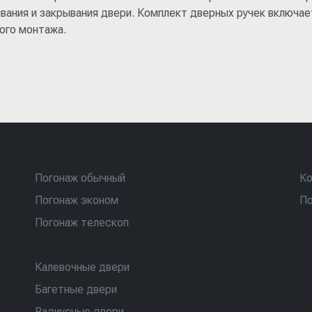
вания и закрывания двери. Комплект дверных ручек включа
ого монтажа.
Погонаж обычный
Ко
Погонаж эконом
По
Погонаж телескоп
Калевочные двери
Багетные двери
Радиусные двери