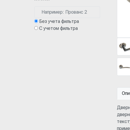
Без учета фильтра
С учетом фильтра
Опи
Дверн
дверн
текст
приме