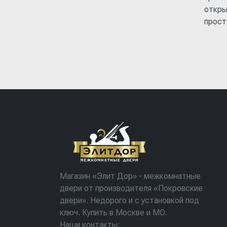
откры
прост
Магазин «Элит Дор» - межкомнатные
двери от производителя «Покровские
двери». Недорого и с установкой под
ключ. Купить в Москве и МО.
Наши контакты: