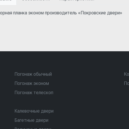
орная планка эконом производитель «Покровские двери»
Погонаж обычный
Ко
Погонаж эконом
По
Погонаж телескоп
Калевочные двери
Багетные двери