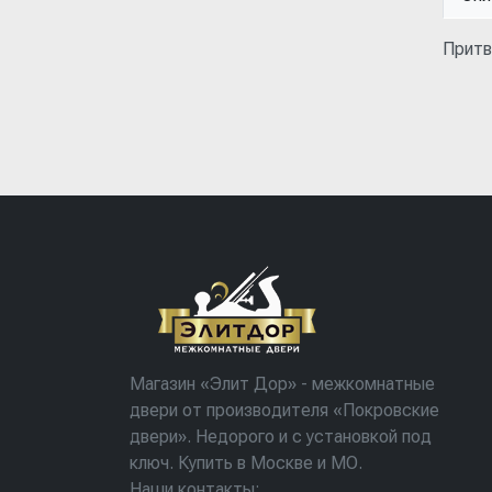
Притв
Магазин «Элит Дор» - межкомнатные
двери от производителя «Покровские
двери». Недорого и с установкой под
ключ. Купить в Москве и МО.
Наши контакты: