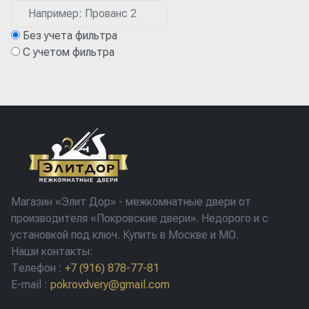
Без учета фильтра
С учетом фильтра
Магазин «Элит Дор» - межкомнатные двери от
производителя «Покровские двери». Недорого и с
установкой под ключ. Купить в Москве и МО.
Наши контакты:
Телефон
:
+7 (916) 878-77-81
E-mail
:
pokrovdvery@gmail.com