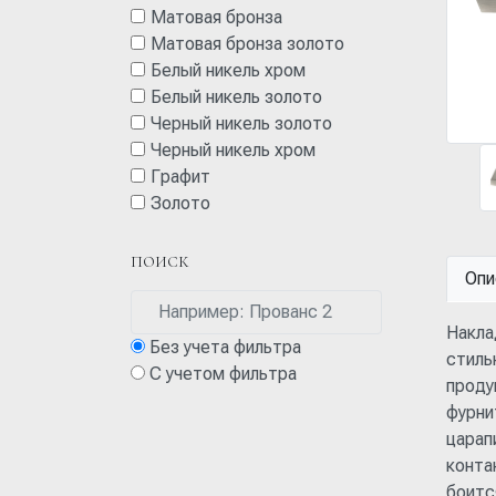
Матовая бронза
Матовая бронза золото
Белый никель хром
Белый никель золото
Черный никель золото
Черный никель хром
Графит
Золото
ПОИСК
Опи
Накла
Без учета фильтра
стиль
С учетом фильтра
проду
фурни
царап
конта
боитс