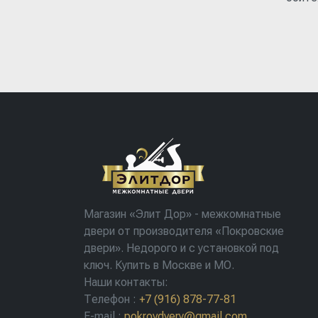
Магазин «Элит Дор» - межкомнатные
двери от производителя «Покровские
двери». Недорого и с установкой под
ключ. Купить в Москве и МО.
Наши контакты:
Телефон
:
+7 (916) 878-77-81
E-mail
:
pokrovdvery@gmail.com