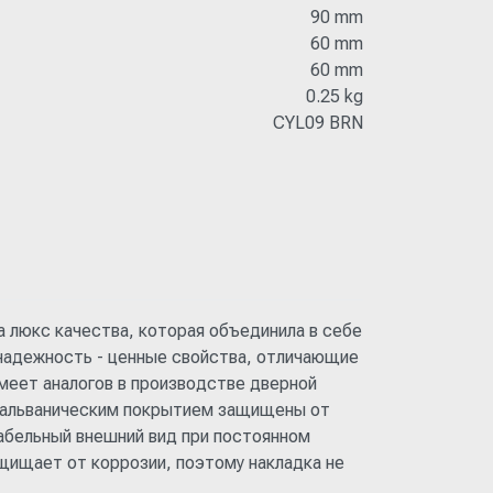
90 mm
60 mm
60 mm
0.25 kg
CYL09 BRN
 люкс качества, которая объединила в себе
 надежность - ценные свойства, отличающие
меет аналогов в производстве дверной
гальваническим покрытием защищены от
табельный внешний вид при постоянном
щищает от коррозии, поэтому накладка не