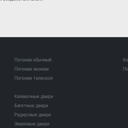
Погонаж обычный
Ко
Погонаж эконом
По
Погонаж телескоп
Калевочные двери
Багетные двери
Радиусные двери
Эмалевые двери