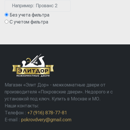
Без учета фильтра
С учетом фильтра
Магазин «Элит Дор» - межкомнатные двери от
производителя «Покровские двери». Недорого и с
установкой под ключ. Купить в Москве и МО.
Наши контакты:
Телефон
:
+7 (916) 878-77-81
E-mail
:
pokrovdvery@gmail.com