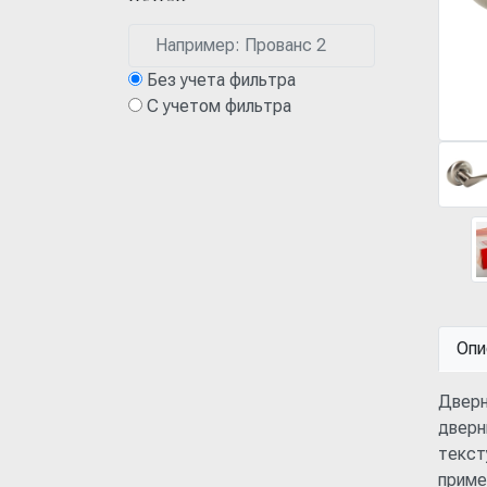
Без учета фильтра
С учетом фильтра
Опи
Дверн
дверн
текст
приме