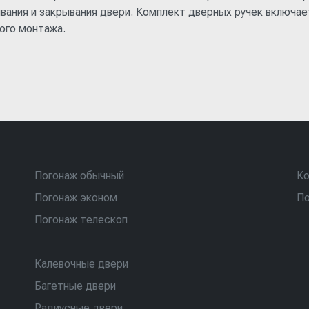
вания и закрывания двери. Комплект дверных ручек включа
ого монтажа.
Погонаж обычный
Ко
Погонаж эконом
По
Погонаж телескоп
Калевочные двери
Багетные двери
Радиусные двери