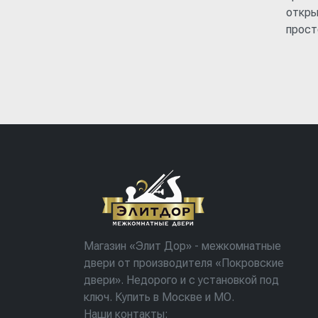
откры
прост
Магазин «Элит Дор» - межкомнатные
двери от производителя «Покровские
двери». Недорого и с установкой под
ключ. Купить в Москве и МО.
Наши контакты: