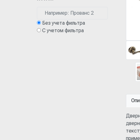
Без учета фильтра
С учетом фильтра
Опи
Дверн
дверн
текст
приме