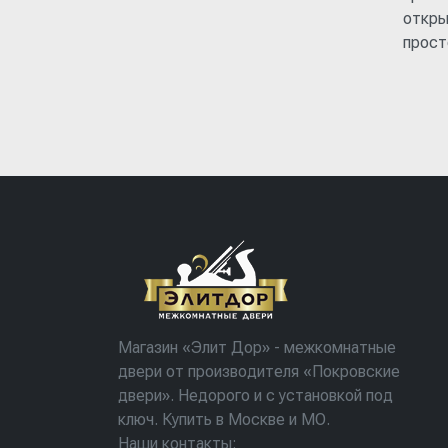
откры
прост
Магазин «Элит Дор» - межкомнатные
двери от производителя «Покровские
двери». Недорого и с установкой под
ключ. Купить в Москве и МО.
Наши контакты: