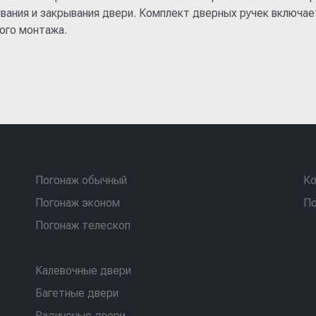
вания и закрывания двери. Комплект дверных ручек включа
ого монтажа.
Погонаж обычный
Ко
Погонаж эконом
По
Погонаж телескоп
Калевочные двери
Багетные двери
Радиусные двери