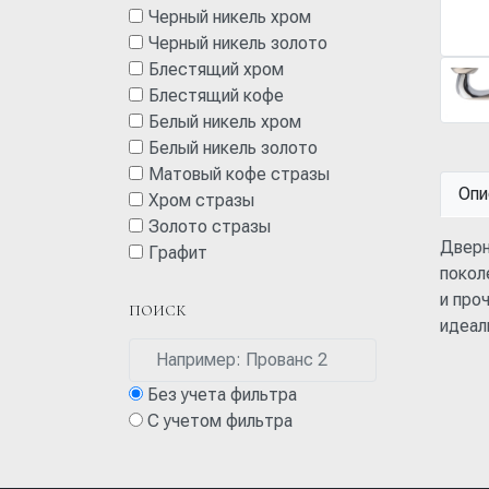
Черный никель хром
Черный никель золото
Блестящий хром
Блестящий кофе
Белый никель хром
Белый никель золото
Матовый кофе стразы
Опи
Хром стразы
Золото стразы
Дверн
Графит
покол
и про
ПОИСК
идеал
Без учета фильтра
С учетом фильтра