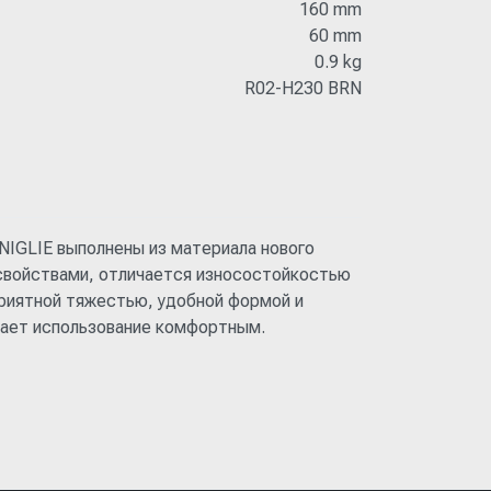
160 mm
60 mm
0.9 kg
R02-H230 BRN
IGLIE выполнены из материала нового
свойствами, отличается износостойкостью
риятной тяжестью, удобной формой и
лает использование комфортным.